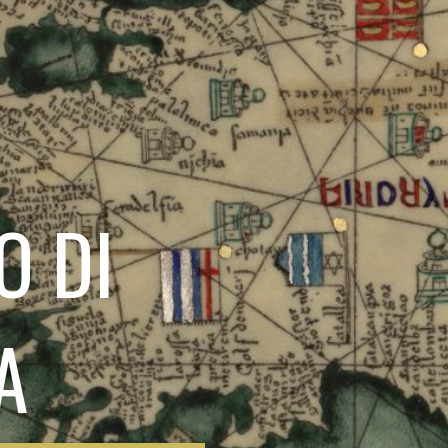
O DI
A