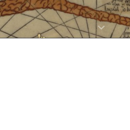
e
Il Dottorato di Ricerca in
Storia, culture e saper
dall’antichità all’età contemporanea
, di durata
all’acquisizione da parte dei dottorandi del
all’esercizio dell’attività di ricerca di alta qua
un’ottica “mediterranea”, che rivolge particol
culturali affacciate sul bacino del Mediterraneo 