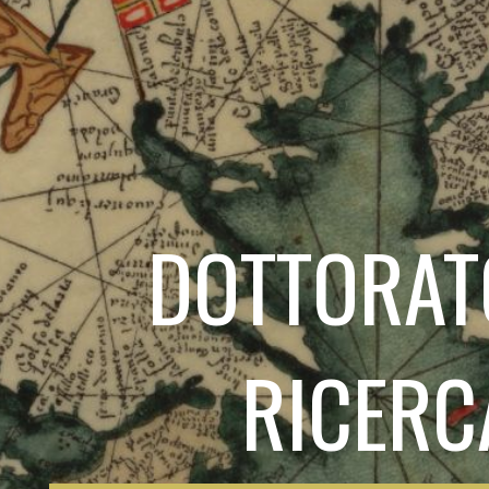
DOTTORAT
RICERC