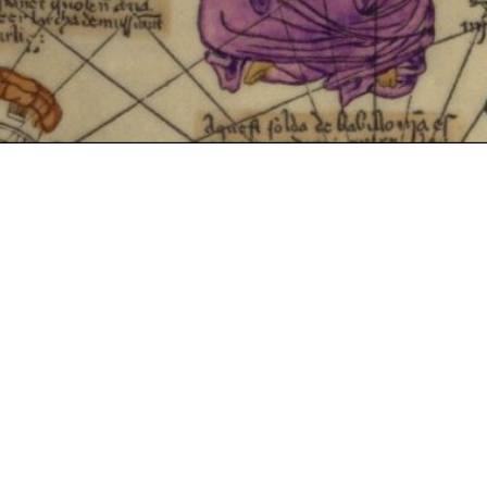
:
Classroom (per scaricare materiale)
7dmu2v7
i dell’Europa mediterranea
 triennale, è finalizzato
le competenze necessarie
lificazione. All’interno di
are attenzione alle aree
anche grazie al
Collegio dei