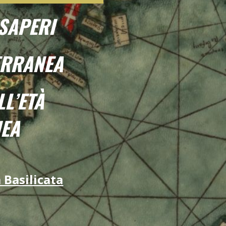
 SAPERI
ERRANEA
LL’ETÀ
EA
 Basilicata