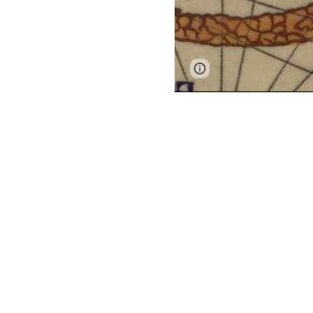
Page
Report abus
updated